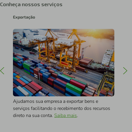
Conheça nossos serviços
Exportação
Impo
Ajudamos sua empresa a exportar bens e
Atrav
serviços facilitando o recebimento dos recursos
o
reme
direto na sua conta.
Saiba mais
.
para 
negó